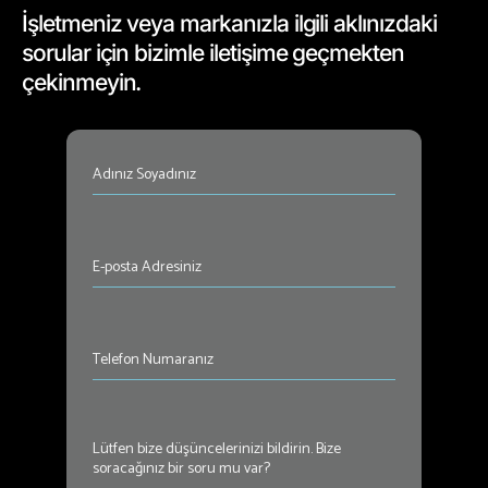
İşletmeniz veya markanızla ilgili aklınızdaki
sorular için bizimle iletişime geçmekten
çekinmeyin.
İsim
(Required)
E-
posta
Adresiniz
(Required)
Telefon
Numaranız
(Required)
Mesajınız
(Required)