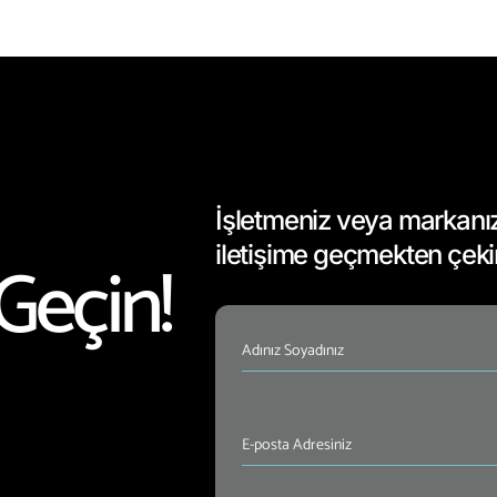
İşletmeniz veya markanızla
iletişime geçmekten çek
Geçin!
İsim
(Required)
E-
posta
Adresiniz
(Required)