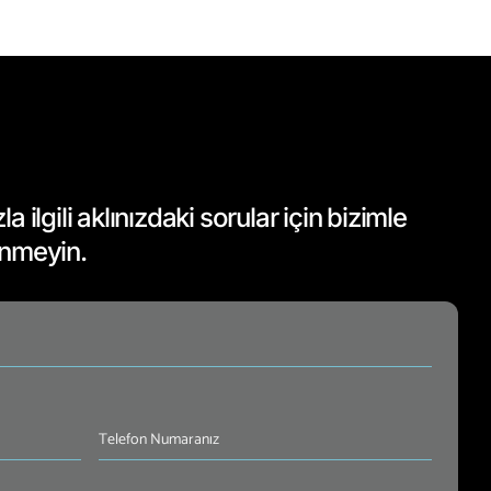
 ilgili aklınızdaki sorular için bizimle
inmeyin.
Telefon
Numaranız
(Required)