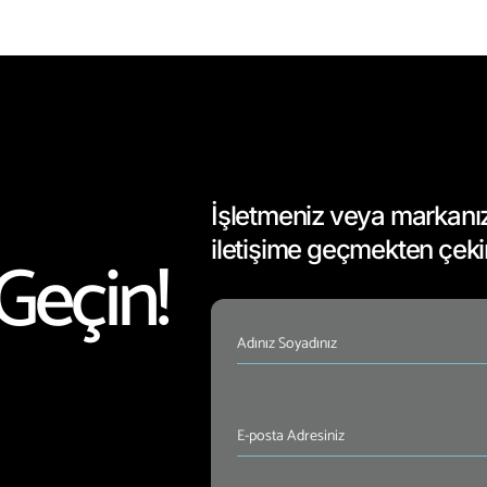
İşletmeniz veya markanızla
iletişime geçmekten çek
Geçin!
İsim
(Required)
E-
posta
Adresiniz
(Required)