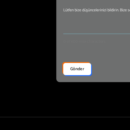
Mesajınız
(Required)
0 of 600 max characters