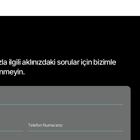
 ilgili aklınızdaki sorular için bizimle
inmeyin.
Telefon
Numaranız
(Required)