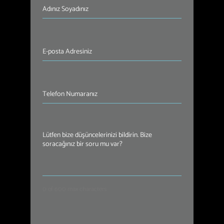
İsim
(Required)
E-
posta
Adresiniz
(Required)
Telefon
Numaranız
(Required)
Mesajınız
(Required)
0 of 600 max characters