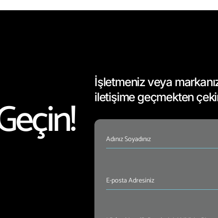
İşletmeniz veya markanızla
iletişime geçmekten çek
Geçin!
İsim
(Required)
E-
posta
Adresiniz
(Required)
Mesajınız
(Required)