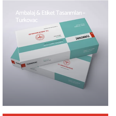
Ambalaj & Etiket Tasarımları –
Turkovac