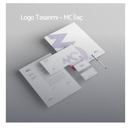
Logo Tasarımı – MC İlaç