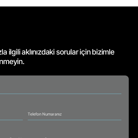
 ilgili aklınızdaki sorular için bizimle
inmeyin.
Telefon
Numaranız
(Required)