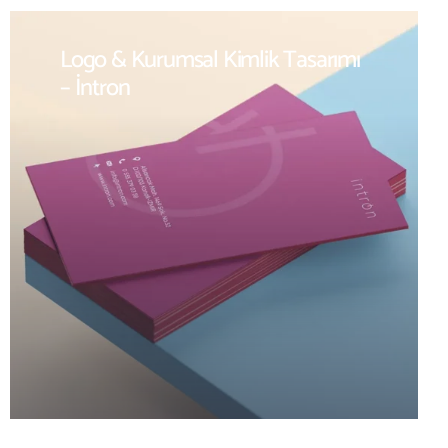
Logo & Kurumsal Kimlik Tasarımı
– İntron