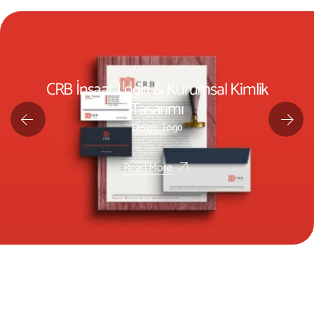
CRB İnşaat Logo & Kurumsal Kimlik
Tasarımı
Design
Logo
Read More