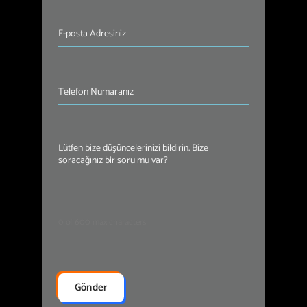
E-
posta
Adresiniz
(Required)
Telefon
Numaranız
(Required)
Mesajınız
(Required)
0 of 600 max characters