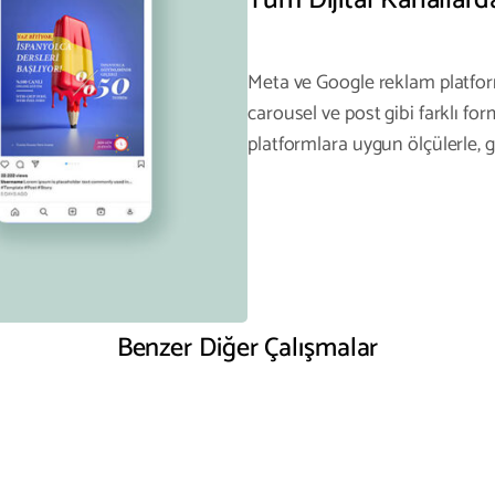
Meta ve Google reklam platfor
carousel ve post gibi farklı fo
platformlara uygun ölçülerle, 
Sosyal Medya 
Benzer Diğer Çalışmalar
ostları – Dollvet
Tasarıml
Medya
Design
re
Read