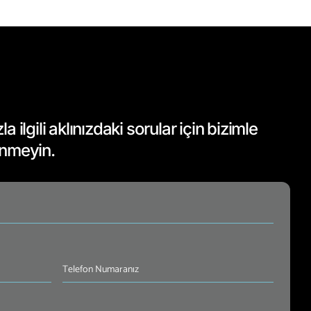
 ilgili aklınızdaki sorular için bizimle
inmeyin.
Telefon
Numaranız
(Required)