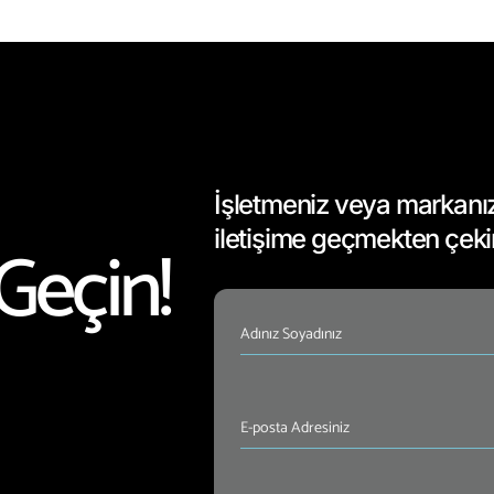
İşletmeniz veya markanızla
iletişime geçmekten çek
Geçin!
İsim
(Required)
E-
posta
Adresiniz
(Required)