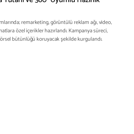
mlarında; remarketing, görüntülü reklam ağı, video,
rmatlara özel içerikler hazırlandı. Kampanya süreci,
görsel bütünlüğü koruyacak şekilde kurgulandı.
Kampanya Görsel
arı – ADEYK
Sosyal Medya
 More