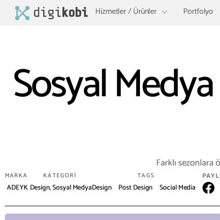
Hizmetler / Ürünler
Portfolyo
Sosyal Medya 
Farklı sezonlara 
MARKA
KATEGORI
TAGS
PAYL
ADEYK
Design
,
Sosyal Medya
Design
Post Design
Social Media